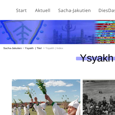
Sacha-Jakutien
 > 
Ysyakh
| Titel
  > 
Ysyakh
 | Index 
Ysyakh